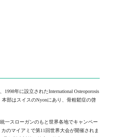
。
されたInternational Osteoporosis
織で、本部はスイスのNyonにあり、骨粗鬆症の啓
に向けて、統一スローガンのもと世界各地でキャンペー
メリカのマイアミで第11回世界大会が開催されま