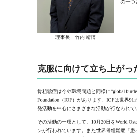
の一つ
理事長 竹内 靖博
克服に向けて立ち上がっ
骨粗鬆症は今や環境問題と同様に“global burde
Foundation（IOF）があります。IOF
発活動を中心にさまざまな活動が行なわれて
その活動の一環として、10月20日をWorld O
ンが行われています。また世界骨粗鬆症「患者の