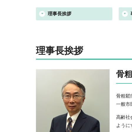
理事長挨拶
理事長挨拶
骨
骨粗鬆
一般市
高齢社
ように