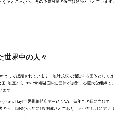
となるところから、その予防対策の確立は急務とされています
た世界中の人々
n”として認識されています。地球規模で活動する団体としては、1998年に設立
は世界91カ国･地区から188の骨粗鬆症関連団体が加盟する巨大な組
います。
steoporosis Day(世界骨粗鬆症デー)と定め、毎年この日
会」(総会)が2年に1度開催されており、2007年12月にア