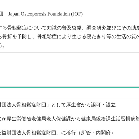
Osteoporosis Foundation (JOF)
する骨粗鬆症について知識の普及啓発、調査研究並びにその助
る骨折を予防し、骨粗鬆症により生じる寝たきり等の生活の質
る。
財団法人骨粗鬆症財団」として厚生省から認可・設立
管が厚生労働省老健局老人保健課から健康局総務課生活習慣病
公益財団法人骨粗鬆症財団」に移行（所管：内閣府）