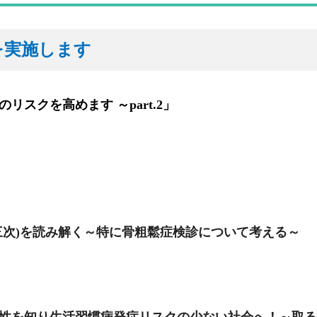
を実施します
スクを高めます ～part.2」
三次)を読み解く～特に骨粗鬆症検診について考える～
険性を知り生活習慣病発症リスクの少ない社会へ！～取