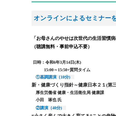
オンラインによるセミナー
「お母さんのやせは次世代の生活習慣病のリ
（聴講無料・事前申込不要）
日時：令和6年3月14日(木)
15:00～15:50+質問タイム
①
基調講演（10分)
新・健康づくり指針～健康日本２１(第
厚生労働省 健康・生活衛生局 健康課
小田 琢也 氏
②
講演（40分)
“小さく産んで大きく育てる”ことの危