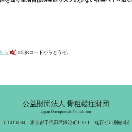
ちら
のQRコードからどうぞ。
公益財団法人 骨粗鬆症財団
Japan Osteoporosis Foundation
〒101-0044 東京都千代田区鍛冶町1-10-1 丸石ビル別館4階