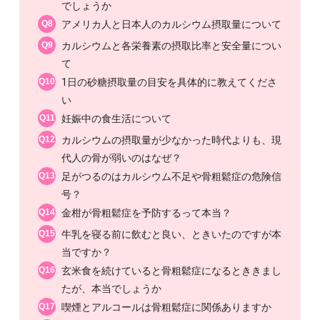
でしょうか
Q8
アメリカ人と日本人のカルシウム摂取量について
Q9
カルシウムと各栄養素の摂取比率と安全量につい
て
Q10
1日の砂糖摂取量の目安を具体的に教えてくださ
い
Q11
妊娠中の食生活について
Q12
カルシウムの摂取量が少なかった時代よりも、現
代人の骨が弱いのはなぜ？
Q13
足がつるのはカルシウム不足や骨粗鬆症の危険信
号？
Q14
金柑が骨粗鬆症を予防するって本当？
Q15
牛乳を寝る前に飲むと良い、ときいたのですが本
当ですか？
Q16
玄米食を続けていると骨粗鬆症になるとききまし
たが、本当でしょうか
Q17
喫煙とアルコールは骨粗鬆症に関係ありますか