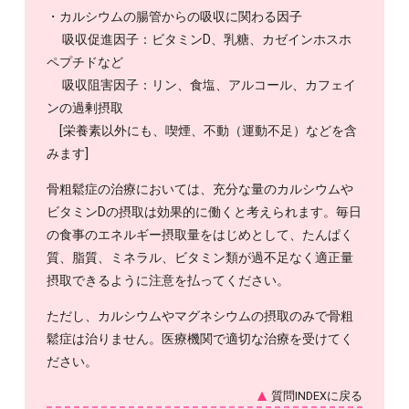
・カルシウムの腸管からの吸収に関わる因子
吸収促進因子：ビタミンD、乳糖、カゼインホスホ
ペプチドなど
吸収阻害因子：リン、食塩、アルコール、カフェイ
ンの過剰摂取
[栄養素以外にも、喫煙、不動（運動不足）などを含
みます]
骨粗鬆症の治療においては、充分な量のカルシウムや
ビタミンDの摂取は効果的に働くと考えられます。毎日
の食事のエネルギー摂取量をはじめとして、たんぱく
質、脂質、ミネラル、ビタミン類が過不足なく適正量
摂取できるように注意を払ってください。
ただし、カルシウムやマグネシウムの摂取のみで骨粗
鬆症は治りません。医療機関で適切な治療を受けてく
ださい。
質問INDEXに戻る