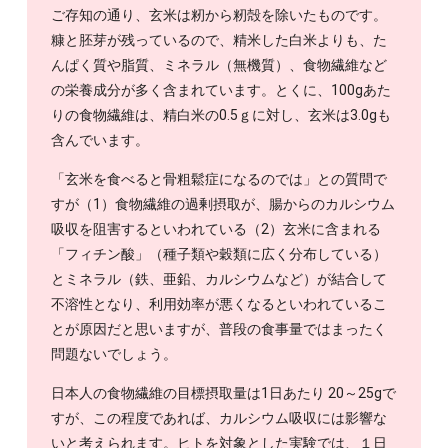
ご存知の通り、玄米は籾から籾殻を除いたものです。
糠と胚芽が残っているので、精米した白米よりも、た
んぱく質や脂質、ミネラル（無機質）、食物繊維など
の栄養成分が多く含まれています。とくに、100gあた
りの食物繊維は、精白米の0.5ｇに対し、玄米は3.0gも
含んでいます。
「玄米を食べると骨粗鬆症になるのでは」との質問で
すが（1）食物繊維の過剰摂取が、腸からのカルシウム
吸収を阻害するといわれている（2）玄米に含まれる
「フィチン酸」（種子類や穀類に広く分布している）
とミネラル（鉄、亜鉛、カルシウムなど）が結合して
不溶性となり、利用効率が悪くなるといわれているこ
とが原因だと思いますが、普段の食事量ではまったく
問題ないでしょう。
日本人の食物繊維の目標摂取量は1日あたり 20～25gで
すが、この程度であれば、カルシウム吸収には影響な
いと考えられます。ヒトを対象とした実験では、１日