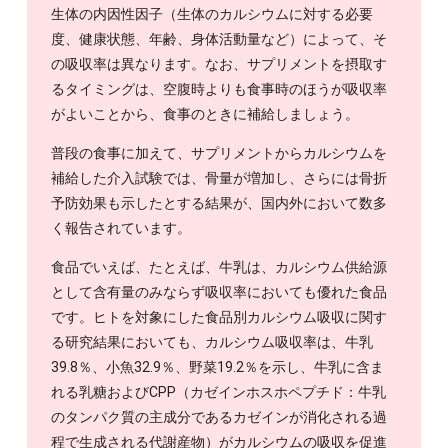
生体の内因性因子（生体のカルシウムに対する必要
度、健康状態、年齢、身体活動量など）によって、そ
の吸収率は異なります。なお、サプリメントを摂取す
るタイミングは、空腹時よりも食事時のほうが吸収率
がよいことから、食事のときに補給しましょう。
普段の食事に加えて、サプリメントからカルシウムを
補給した介入試験では、骨量が増加し、さらには骨折
予防効果も示したとする結果が、国内外において数多
く報告されています。
食品でいえば、たとえば、牛乳は、カルシウム供給源
として含有量のみならず吸収率においても優れた食品
です。ヒトを対象にした食品別カルシウム吸収に関す
る研究結果においても、カルシウム吸収率は、牛乳
39.8％、小魚32.9％、野菜19.2％を示し、牛乳に含ま
れる乳糖およびCPP（カゼインホスホペプチド：牛乳
のタンパク質の主成分であるカゼインが消化される過
程で生成される代謝産物）がカルシウムの吸収を促進