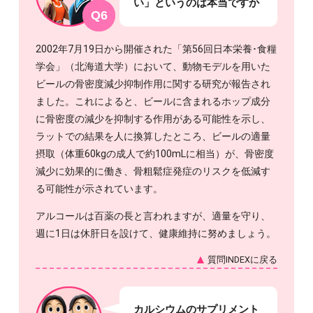
い」というのは本当ですか
Q6
2002年7月19日から開催された「第56回日本栄養･食糧
学会」（北海道大学）において、動物モデルを用いた
ビールの骨密度減少抑制作用に関する研究が報告され
ました。これによると、ビールに含まれるホップ成分
に骨密度の減少を抑制する作用がある可能性を示し、
ラットでの結果を人に換算したところ、ビールの適量
摂取（体重60kgの成人で約100mLに相当）が、骨密度
減少に効果的に働き、骨粗鬆症発症のリスクを低減す
る可能性が示されています。
アルコールは百薬の長と言われますが、適量を守り、
週に1日は休肝日を設けて、健康維持に努めましょう。
質問INDEXに戻る
カルシウムのサプリメント