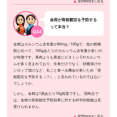
質問INDEXに戻る
金柑が骨粗鬆症を予防する
って本当？
Q14
金柑はカルシウム含有量が80mg／100gで、他の柑橘
類と比べて、100gあたりのカルシウム含有量が多いの
が特徴です。果肉よりも果皮にビタミン Cやカルシウ
ムが多く含まれており、生食だけでなく、砂糖漬けや
シロップ漬けなど、丸ごと食べる機会が多いため「骨
粗鬆症を予防する（？）」と言われているのではない
でしょうか。
しかし、金柑は1個あたり10g程度ですし、現時点で
は、金柑の骨粗鬆症予防効果に対する科学的根拠は見
受けられません。
質問INDEXに戻る