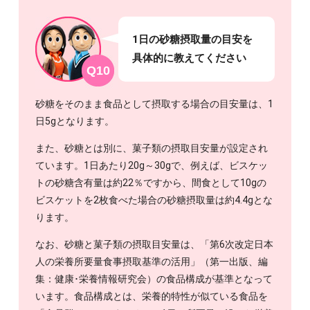
1日の砂糖摂取量の目安を
具体的に教えてください
Q10
砂糖をそのまま食品として摂取する場合の目安量は、1
日5gとなります。
また、砂糖とは別に、菓子類の摂取目安量が設定され
ています。1日あたり20g～30gで、例えば、ビスケッ
トの砂糖含有量は約22％ですから、間食として10gの
ビスケットを2枚食べた場合の砂糖摂取量は約4.4gとな
ります。
なお、砂糖と菓子類の摂取目安量は、「第6次改定日本
人の栄養所要量食事摂取基準の活用」（第一出版、編
集：健康･栄養情報研究会）の食品構成が基準となって
います。食品構成とは、栄養的特性が似ている食品を