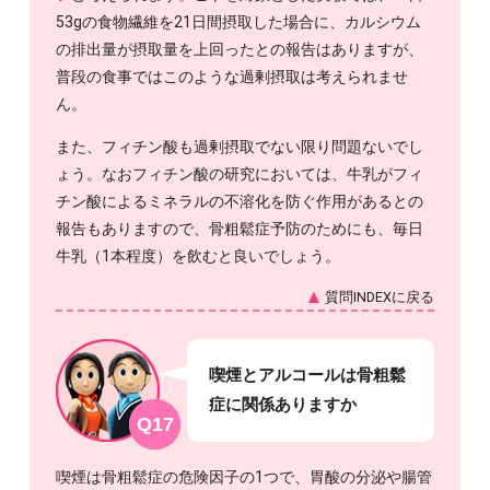
53gの食物繊維を21日間摂取した場合に、カルシウム
の排出量が摂取量を上回ったとの報告はありますが、
普段の食事ではこのような過剰摂取は考えられませ
ん。
また、フィチン酸も過剰摂取でない限り問題ないでし
ょう。なおフィチン酸の研究においては、牛乳がフィ
チン酸によるミネラルの不溶化を防ぐ作用があるとの
報告もありますので、骨粗鬆症予防のためにも、毎日
牛乳（1本程度）を飲むと良いでしょう。
質問INDEXに戻る
喫煙とアルコールは骨粗鬆
症に関係ありますか
Q17
喫煙は骨粗鬆症の危険因子の1つで、胃酸の分泌や腸管