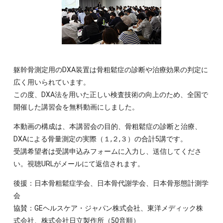
躯幹骨測定用のDXA装置は骨粗鬆症の診断や治療効果の判定に
広く用いられています。
この度、DXA法を用いた正しい検査技術の向上のため、全国で
開催した講習会を無料動画にしました。
本動画の構成は、本講習会の目的、骨粗鬆症の診断と治療、
DXAによる骨量測定の実際（１,２,３）の合計5講です。
受講希望者は受講申込みフォームに入力し、送信してくださ
い。視聴URLがメールにて返信されます。
後援：日本骨粗鬆症学会、日本骨代謝学会、日本骨形態計測学
会
協賛：GEヘルスケア・ジャパン株式会社、東洋メディック株
式会社、株式会社日立製作所（50音順）