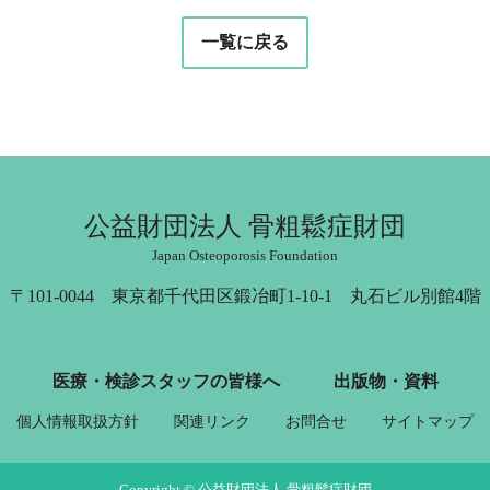
一覧に戻る
公益財団法人 骨粗鬆症財団
Japan Osteoporosis Foundation
〒101-0044 東京都千代田区鍛冶町1-10-1 丸石ビル別館4階
医療・検診スタッフの皆様へ
出版物・資料
個人情報取扱方針
関連リンク
お問合せ
サイトマップ
Copyright © 公益財団法人 骨粗鬆症財団