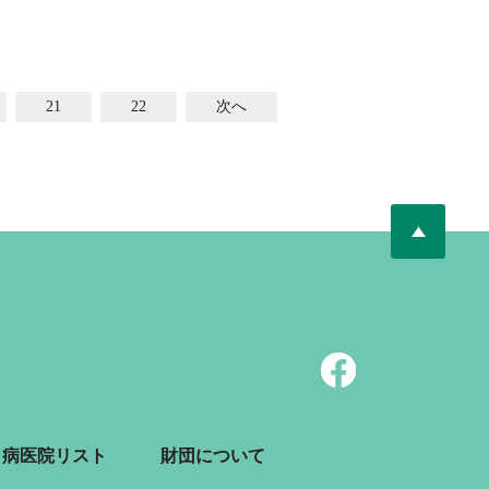
21
22
次へ
病医院リスト
財団について