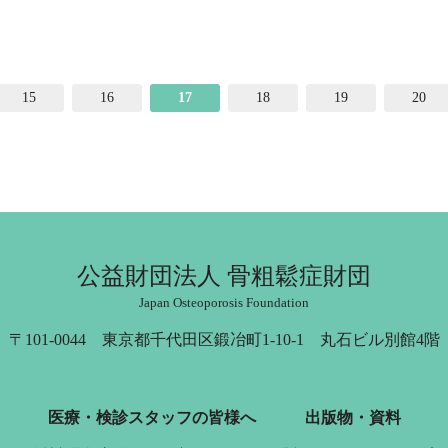
15
16
17
18
19
20
公益財団法人 骨粗鬆症財団
Japan Osteoporosis Foundation
〒101-0044 東京都千代田区鍛冶町1-10-1 丸石ビル別館4階
医療・検診スタッフの皆様へ
出版物・資料