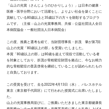
「山上の光賞（さんじょうのひかりしょう）」は日本の健康・
医療・医学分野において活躍をし、よりよい社会を築くことに
貢献している80歳以上と35歳以下の方々を顕彰するプログラ
ムです。（主催：山上の光賞事務局、共催：公益社団法人全日
本病院協会・一般社団法人日本病院会）
この度、推薦と選考を経て、当財団理事長・折茂 肇が第7回
山上の光賞「80歳以上の部」を受賞いたしました。
本賞「80歳以上の部」は80歳を超えて現役で活動している者
を対象としており、折茂が骨粗鬆症財団を拠点に、今なお精力
的な骨粗鬆症の普及啓発を継続していることが認められたもの
と自負しております。
この受賞を受けて、去る2022年4月13日（水）、パレスホテル
東京（東京都千代田区）にて行われた授賞式に出席いたしまし
た。
山上の光賞事務局並びに、ご推薦いただきました東京都健康長
寿医療センター名誉理事長・井藤英喜様に厚くお礼申し上げま