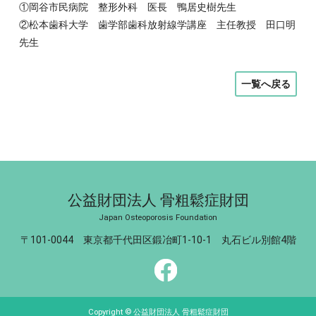
①岡谷市民病院 整形外科 医長 鴨居史樹先生
②松本歯科大学 歯学部歯科放射線学講座 主任教授 田口明
先生
一覧へ戻る
公益財団法人 骨粗鬆症財団
Japan Osteoporosis Foundation
〒101-0044 東京都千代田区鍛冶町1-10-1 丸石ビル別館4階
Copyright © 公益財団法人 骨粗鬆症財団