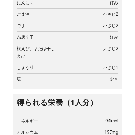
にんにく
好み
ごま油
小さじ2
ごま
小さじ2
糸唐辛子
好み
桜えび、または干し
大さじ2
えび
しょう油
小さじ1
塩
少々
得られる栄養（1人分）
エネルギー
94kcal
カルシウム
157mg